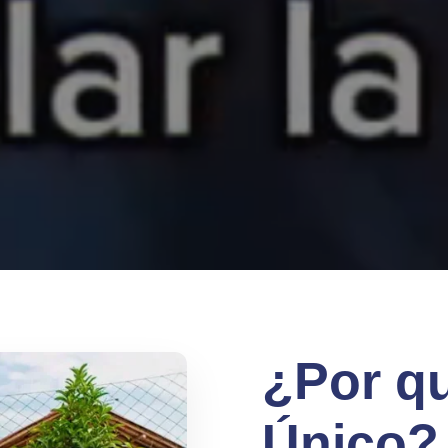
¿Por qu
Único?