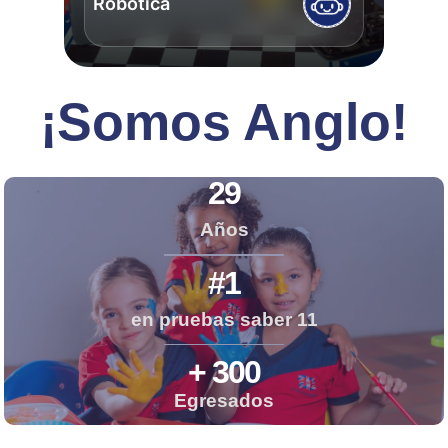
The Future
¡Somos Anglo!
29
Años
#1
en pruebas saber 11
+ 300
Egresados